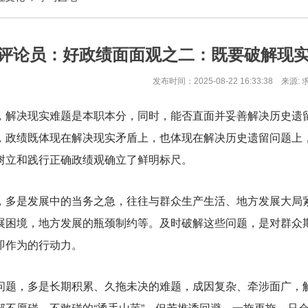
评论员：好政绩面面观之二：既要破解现
发布时间：2025-08-22 16:33:38 来源: 
决现实难题是本职本分，同时，能否直面并妥善解决历史遗留
，政绩既体现在解决现实矛盾上，也体现在解决历史遗留问题上，
树立和践行正确政绩观确立了鲜明标尺。
是发展中的当务之急，往往与群众生产生活、地方发展大局紧
展困境，地方发展的瓶颈制约等。及时破解这些问题，是对群众
即作为的行动力。
，多是长期积累、久拖未决的难题，成因复杂、牵涉面广，解
部不愿碰、不敢碰的“烫手山芋”。但若推诿回避、一拖再拖，只