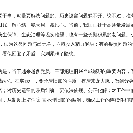
事，就是要解决问题的。历史遗留问题躲不开、绕不过，唯有
旧账、解心结、稳大局、赢民心。当前，我国正处于高质量发展
民生保障、生态治理等现实难题，也有一些长期积累的老问题。
想，认为这类问题与己无关，不愿投入精力解决；有的畏惧问题
，看似回避了矛盾，实则累积了隐患。
，当下越来越多党员、干部把理旧账当成履职的重要内容，不少
单督办”。在实践中，要分清旧账的性质，摸清来龙去脉，做到分
诺；对历史遗留的矛盾纠纷，要依法依规、公正化解；对工作中
制，从制度上堵住“新官不理旧账”的漏洞，确保工作的连续性和